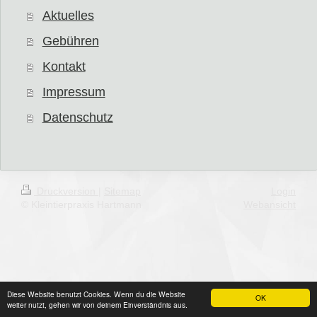
Aktuelles
Gebühren
Kontakt
Impressum
Datenschutz
Druckversion
|
Sitemap
Login
© Kleintierpraxis Hartmann
Webansicht
Diese Website benutzt Cookies. Wenn du die Website
OK
weiter nutzt, gehen wir von deinem Einverständnis aus.